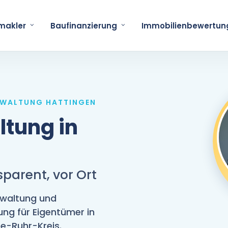
makler
Baufinanzierung
Immobilienbewertun
RWALTUNG HATTINGEN
tung in
sparent, vor Ort
waltung und
ng für Eigentümer in
e-Ruhr-Kreis.