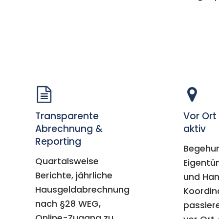
Transparente
Vor Ort
Abrechnung &
aktiv
Reporting
Begehu
Quartalsweise
Eigent
Berichte, jährliche
und Ha
Hausgeldabrechnung
Koordin
nach §28 WEG,
passier
Online-Zugang zu