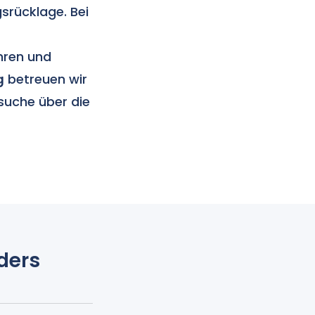
rücklage. Bei
hren und
g
betreuen wir
suche über die
ders