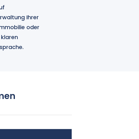
uf
rwaltung Ihrer
Immobilie oder
klaren
nsprache.
hmen