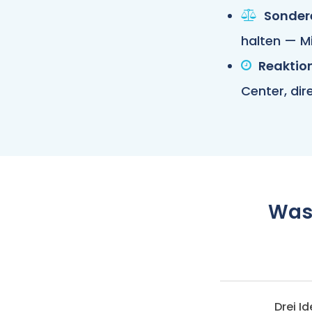
Sonder
halten — M
Reaktion
Center, di
Was
Drei I