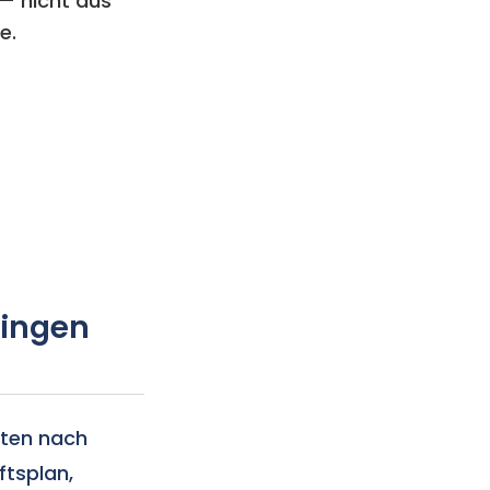
 — nicht aus
e.
tingen
hten nach
tsplan,