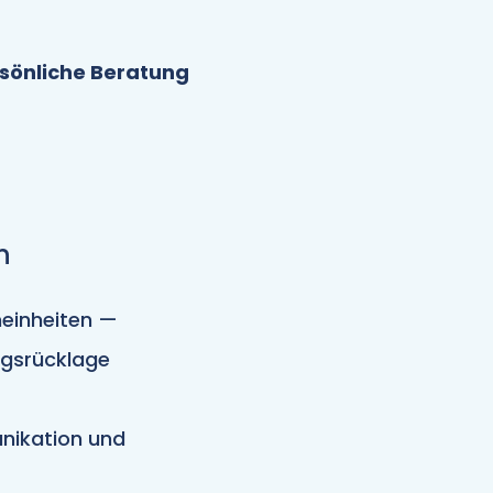
sönliche Beratung
n
einheiten —
ngsrücklage
nikation und