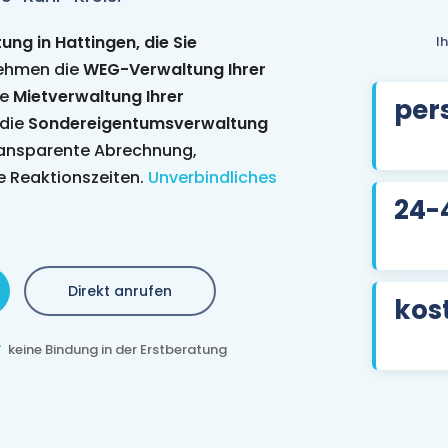
ng in Hattingen, die Sie
I
ehmen die
WEG-Verwaltung Ihrer
ie
Mietverwaltung Ihrer
per
die
Sondereigentumsverwaltung
ransparente Abrechnung,
e Reaktionszeiten.
Unverbindliches
24-
Direkt anrufen
kos
keine Bindung in der Erstberatung