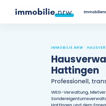
Skip
to
Immobilien
main
content
IMMOBILIE.NRW · HAUSVE
Hausverwal
Hattingen
Professionell, tran
WEG-Verwaltung, Mietver
Sondereigentumsverwaltu
Hattingen und dem Ennep