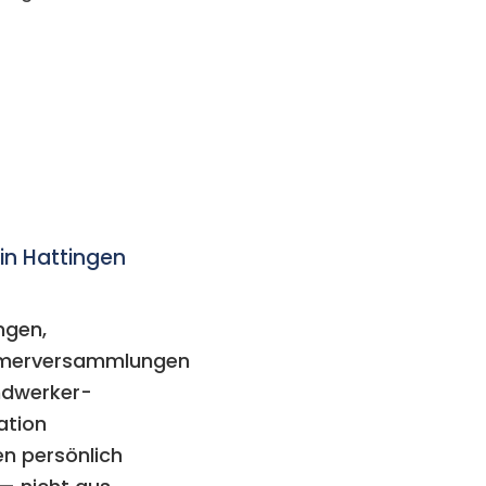
 in Hattingen
ngen,
ümerversammlungen
ndwerker-
ation
en persönlich