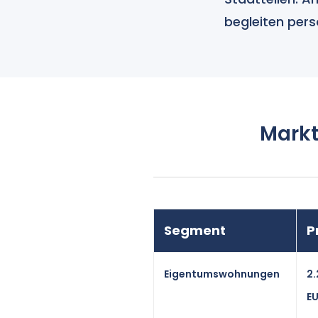
begleiten pers
Markt
Segment
P
Eigentumswohnungen
2
E