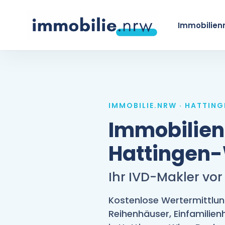
Skip
to
Immobilien
main
content
IMMOBILIE.NRW · HATTIN
Immobilie
Hattingen
Ihr IVD-Makler vor
Kostenlose Wertermittlu
Reihenhäuser, Einfamilie