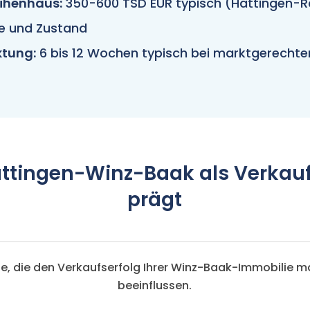
ihenhaus:
350-600 TSD EUR typisch (Hattingen-R
e und Zustand
tung:
6 bis 12 Wochen typisch bei marktgerechter
ttingen-Winz-Baak als Verkau
prägt
te, die den Verkaufserfolg Ihrer Winz-Baak-Immobilie 
beeinflussen.