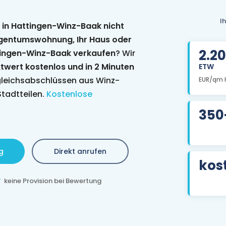
I
e in Hattingen-Winz-Baak nicht
igentumswohnung, Ihr Haus oder
2.2
ttingen-Winz-Baak verkaufen
? Wir
twert kostenlos und in 2 Minuten
ETW
gleichsabschlüssen aus Winz-
EUR/qm 
tadtteilen.
Kostenlose
350
g
Direkt anrufen
kos
keine Provision bei Bewertung