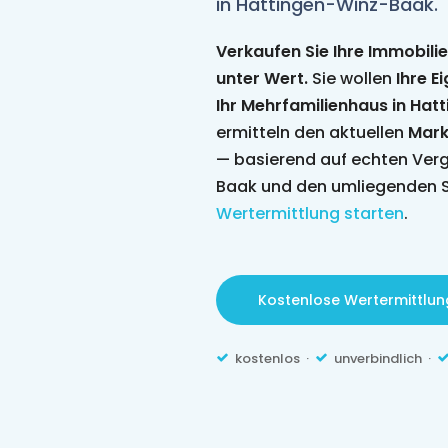
in Hattingen-Winz-Baak.
Verkaufen Sie Ihre Immobili
unter Wert.
Sie wollen
Ihre E
Ihr Mehrfamilienhaus in Ha
ermitteln den aktuellen
Mark
— basierend auf echten Ver
Baak und den umliegenden S
Wertermittlung starten
.
Kostenlose Wertermittlun
kostenlos ·
unverbindlich ·