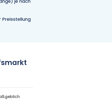
ange) je nach
 Preisstellung
fsmarkt
maßgeblich