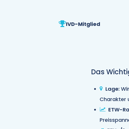
IVD-Mitglied
Das Wichti
Lage:
Win
Charakter 
ETW-Ra
Preisspann