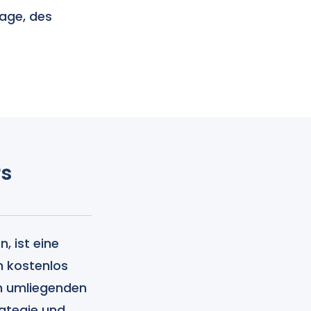
lage, des
rs
, ist eine
n kostenlos
en umliegenden
ategie und