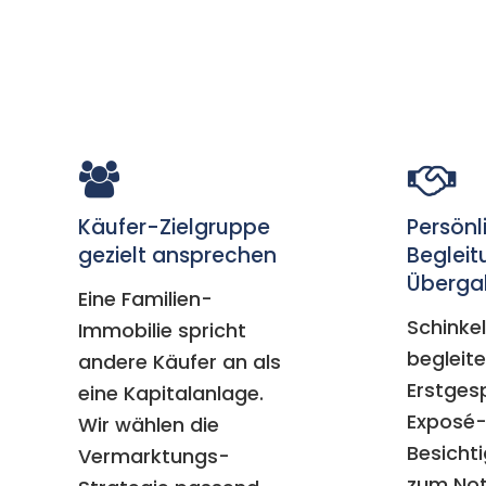
Käufer-Zielgruppe
Persönl
gezielt ansprechen
Begleit
Überga
Eine Familien-
Schinkel
Immobilie spricht
begleit
andere Käufer an als
Erstges
eine Kapitalanlage.
Exposé-
Wir wählen die
Besicht
Vermarktungs-
zum No