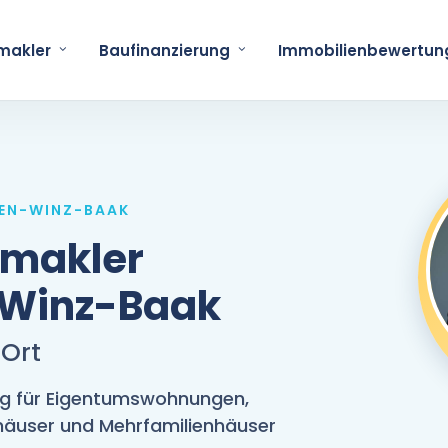
makler
Baufinanzierung
Immobilienbewertun
GEN-WINZ-BAAK
nmakler
-Winz-Baak
 Ort
ng für Eigentumswohnungen,
nhäuser und Mehrfamilienhäuser