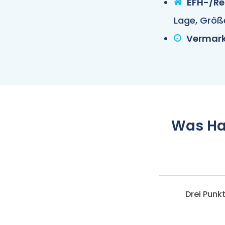
EFH-/Re
Lage, Größ
Vermark
Was Ha
Drei Punk