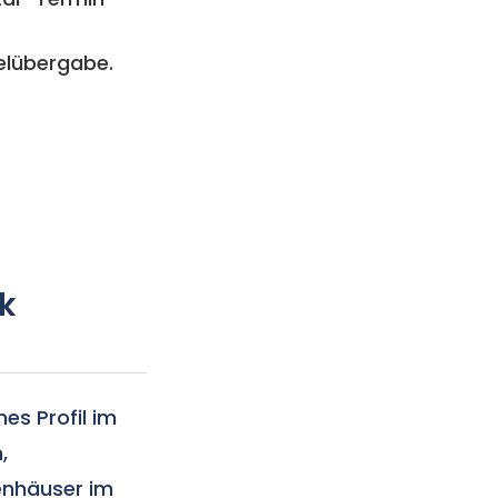
elübergabe.
k
es Profil im
,
enhäuser im