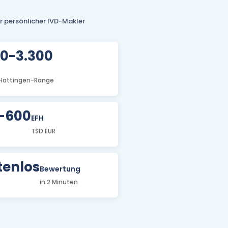
hr persönlicher IVD-Makler
00-3.300
Hattingen-Range
-600
EFH
TSD EUR
tenlos
Bewertung
in 2 Minuten