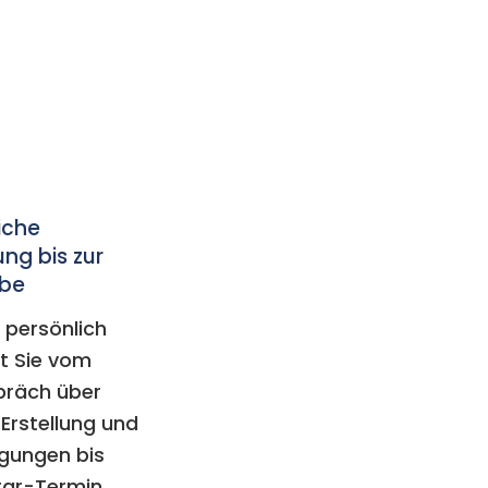
iche
ung bis zur
be
 persönlich
et Sie vom
präch über
Erstellung und
igungen bis
tar-Termin