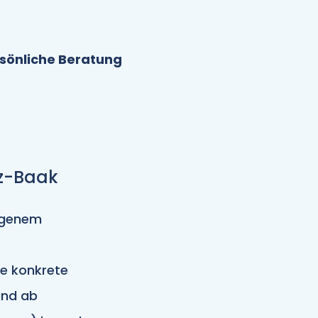
sönliche Beratung
nz-Baak
eigenem
e konkrete
and ab