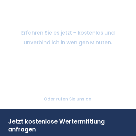
Was ist Ihre Immobilie wert?
Erfahren Sie es jetzt – kostenlos und
unverbindlich in wenigen Minuten.
Kostenlose Bewertung anfordern
Oder rufen Sie uns an:
Jetzt kostenlose Wertermittlung
anfragen