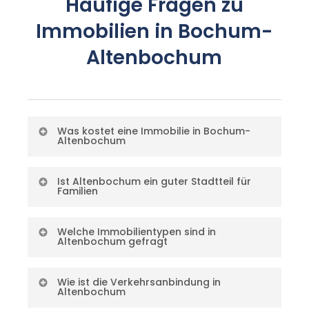
Häufige Fragen zu
Immobilien in Bochum-
Altenbochum
Was kostet eine Immobilie in Bochum-
Altenbochum
Die Immobilienpreise in Bochum-
Ist Altenbochum ein guter Stadtteil für
Familien
Altenbochum liegen für
Eigentumswohnungen bei ca. 2.100–
Altenbochum bietet eine
Welche Immobilientypen sind in
2.800 EUR/qm und für Reihen- und
Altenbochum gefragt
gewachsene Infrastruktur für
Einfamilienhäuser bei ca. 350.000–
Familien mit Grundschulen,
In Altenbochum sind Reihenhäuser,
Wie ist die Verkehrsanbindung in
550.000 EUR. Sanierte Altbauten mit
Kindergärten, Spielplätzen und dem
Altenbochum
Eigentumswohnungen in sanierten
Stellplatz erreichen die obere Range.