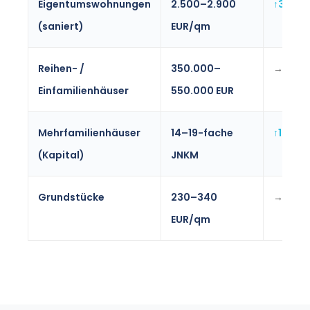
Eigentumswohnungen
2.500–2.900
↑3-5%
(saniert)
EUR/qm
Reihen- /
350.000–
→0-2
Einfamilienhäuser
550.000 EUR
Mehrfamilienhäuser
14–19-fache
↑1-3%
(Kapital)
JNKM
Grundstücke
230–340
→0%
EUR/qm