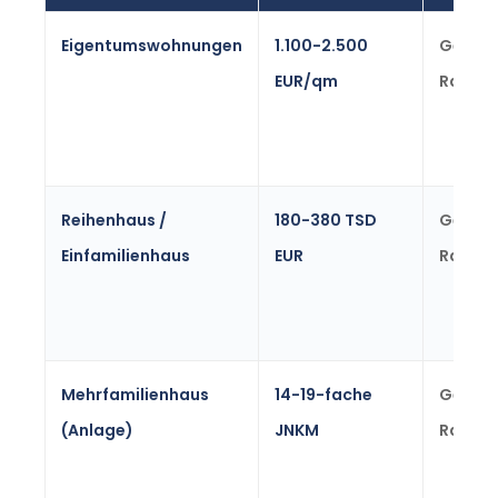
Eigentumswohnungen
1.100-2.500
Gelsen
EUR/qm
Range
Reihenhaus /
180-380 TSD
Gelsen
Einfamilienhaus
EUR
Range
Mehrfamilienhaus
14-19-fache
Gelsen
(Anlage)
JNKM
Range