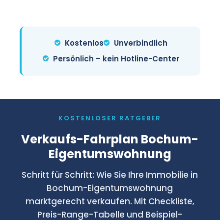
Vollständigkeitsprüfung.
Vermarktungsdauer realistisch.
unverbindlich. In 2 Minuten online
Kapitalanleger – die Vermarktung
erfassen, in 24 Stunden Rückmeldung
läuft etwas anders. Mieter haben
mit Marktwert-Einschätzung. Erst bei
Vorkaufsrecht und müssen informiert
Kostenlos
Unverbindlich
aktiver Vermarktung fällt Provision
werden. Wir besprechen die
Persönlich – kein Hotline-Center
an.
rechtssichere Vorgehensweise.
KOSTENLOSER RATGEBER
Verkaufs-Fahrplan Bochum-
Eigentumswohnung
Schritt für Schritt: Wie Sie Ihre Immobilie in
Bochum-Eigentumswohnung
marktgerecht verkaufen. Mit Checkliste,
Preis-Range-Tabelle und Beispiel-