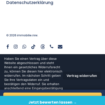
Datenschutzerklärung
© 2026 immobilie.nrw.
facebook
instagram
whatsapp
tiktok
threads
phone
email
Kostenlose Wertermittlung →
Jetzt bewerten lassen