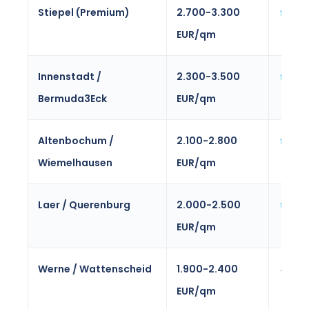
Stiepel (Premium)
2.700-3.300
↑3-5
EUR/qm
Innenstadt /
2.300-3.500
↑2-4
Bermuda3Eck
EUR/qm
Altenbochum /
2.100-2.800
↑2-4
Wiemelhausen
EUR/qm
Laer / Querenburg
2.000-2.500
↑2-3
EUR/qm
Werne / Wattenscheid
1.900-2.400
→0-2
EUR/qm