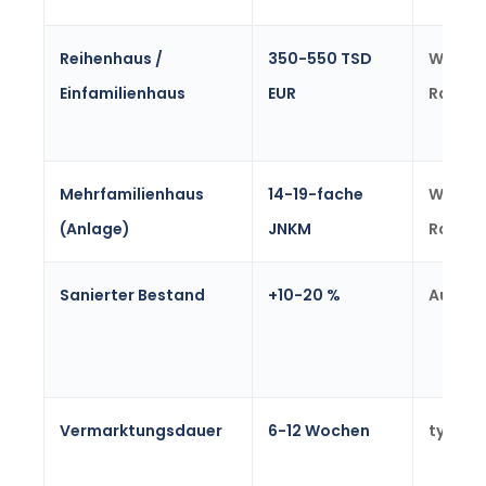
Reihenhaus /
350-550 TSD
Witten
Einfamilienhaus
EUR
Range
Mehrfamilienhaus
14-19-fache
Witten
(Anlage)
JNKM
Range
Sanierter Bestand
+10-20 %
Aufsch
Vermarktungsdauer
6-12 Wochen
typisc