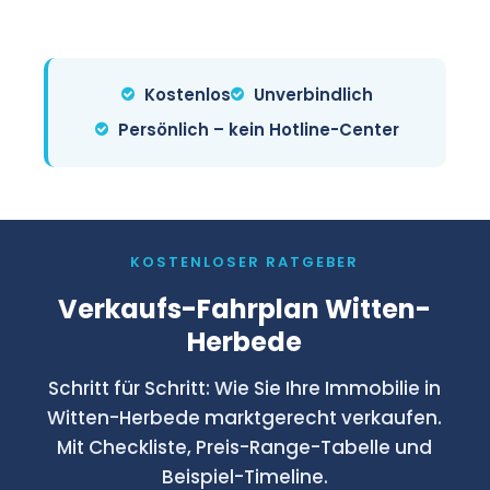
unverbindlich. In 2 Minuten online
letzten 3 ETV, WEG-Beschluss-
erfassen, in 24 Stunden
Sammlung. Wir helfen bei der
Rückmeldung.
Vollständigkeitsprüfung.
Kostenlos
Unverbindlich
Persönlich – kein Hotline-Center
KOSTENLOSER RATGEBER
Verkaufs-Fahrplan Witten-
Herbede
Schritt für Schritt: Wie Sie Ihre Immobilie in
Witten-Herbede marktgerecht verkaufen.
Mit Checkliste, Preis-Range-Tabelle und
Beispiel-Timeline.