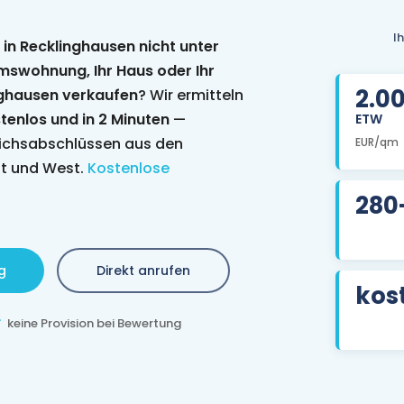
I
 in Recklinghausen nicht unter
umswohnung, Ihr Haus oder Ihr
2.0
nghausen verkaufen
? Wir ermitteln
tenlos und in 2 Minuten
—
ETW
eichsabschlüssen aus den
EUR/qm
st und West.
Kostenlose
280
g
Direkt anrufen
kos
keine Provision bei Bewertung