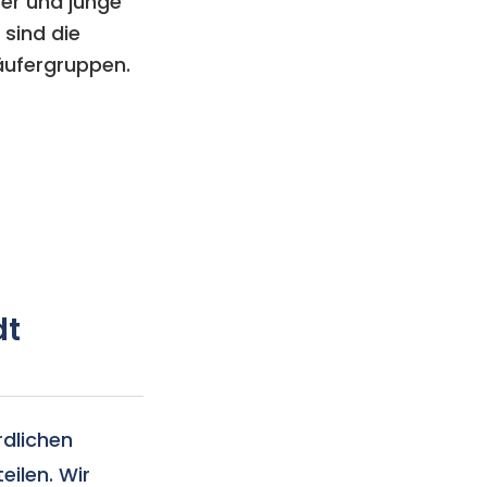
fer und junge
 sind die
ufergruppen.
dt
rdlichen
eilen. Wir