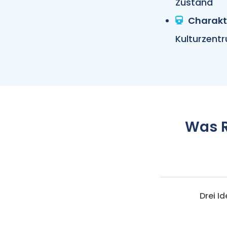
Zustand
Charakt
Kulturzent
Was R
Drei I