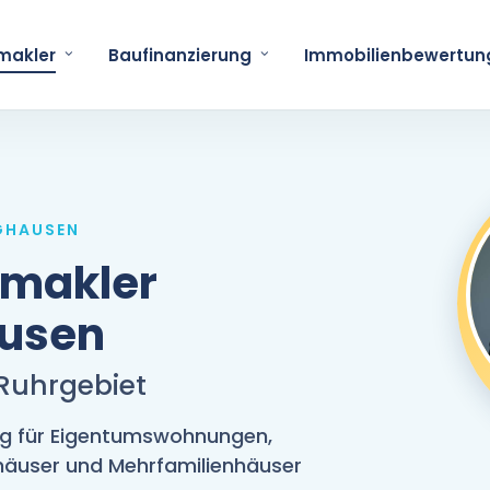
makler
Baufinanzierung
Immobilienbewertun
NGHAUSEN
nmakler
ausen
 Ruhrgebiet
ng für Eigentumswohnungen,
nhäuser und Mehrfamilienhäuser