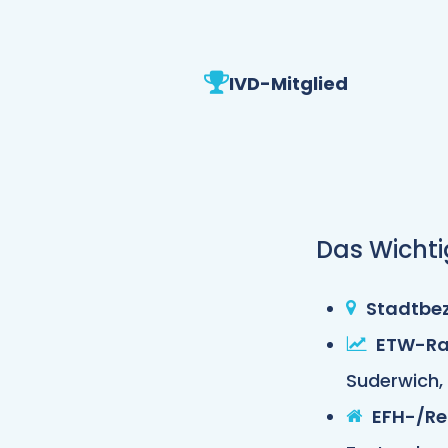
IVD-Mitglied
Das Wichti
Stadtbez
ETW-Ra
Suderwich,
EFH-/Re