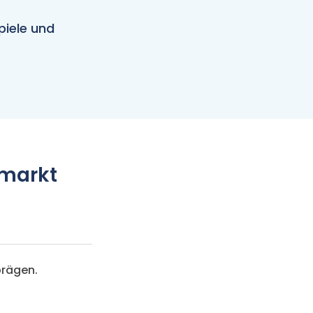
piele und
nmarkt
prägen.