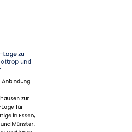
-Lage zu
Bottrop und
r
-Anbindung
ghausen zur
-Lage für
tige in Essen,
 und Münster.