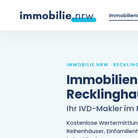
Skip
to
Immobilien
main
content
IMMOBILIE.NRW · RECKLI
Immobilie
Recklingh
Ihr IVD-Makler im
Kostenlose Wertermittlu
Reihenhäuser, Einfamilie