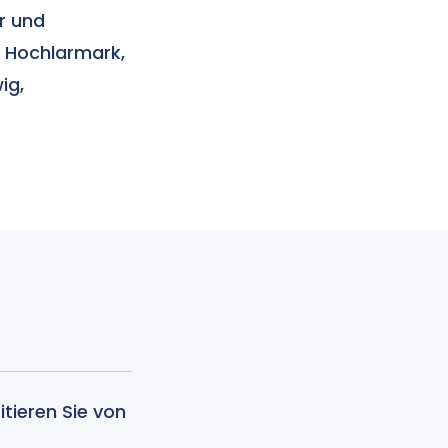
r und
n Hochlarmark,
ig,
itieren Sie von