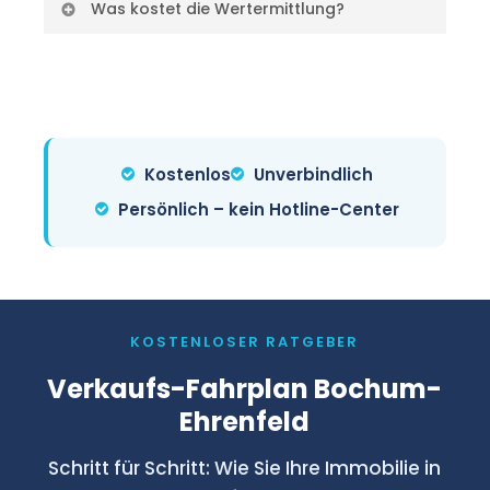
Was kostet die Wertermittlung?
und Grundstücke.
Käufer-Pool oft kürzer.
Grundbuchauszug, bei ETW:
Die
Erstbewertung
ist kostenlos und
Teilungserklärung, Protokolle der
unverbindlich. In 2 Minuten online
letzten 3 ETV, WEG-Beschluss-
erfassen, in 24 Stunden
Sammlung. Wir helfen bei der
Rückmeldung.
Vollständigkeitsprüfung.
Kostenlos
Unverbindlich
Persönlich – kein Hotline-Center
KOSTENLOSER RATGEBER
Verkaufs-Fahrplan Bochum-
Ehrenfeld
Schritt für Schritt: Wie Sie Ihre Immobilie in