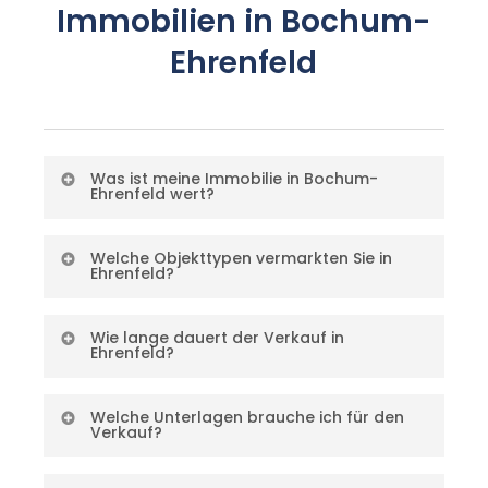
Immobilien in Bochum-
Ehrenfeld
Was ist meine Immobilie in Bochum-
Ehrenfeld wert?
Der Wert hängt von Mikrolage,
Welche Objekttypen vermarkten Sie in
Ehrenfeld?
Baujahr, Größe, Ausstattung und
Sanierungsstand ab. Bochum-weit
Eigentumswohnungen (Altbau,
Wie lange dauert der Verkauf in
liegen ETW zwischen 1.900-3.500
Ehrenfeld?
Neubau, sanierte Bestände),
EUR/qm. Für eine präzise Bewertung
Reihenhäuser, Doppelhaushälften,
6 bis 12 Wochen typisch bei
Welche Unterlagen brauche ich für den
Ihrer Ehrenfeld-Immobilie:
kostenlose
Einfamilienhäuser,
Verkauf?
marktgerechter Preisstellung. Bei
Wertermittlung
.
Mehrfamilienhäuser als Kapitalanlage
Off-Market-Verkauf an unseren
Energieausweis (verpflichtend!),