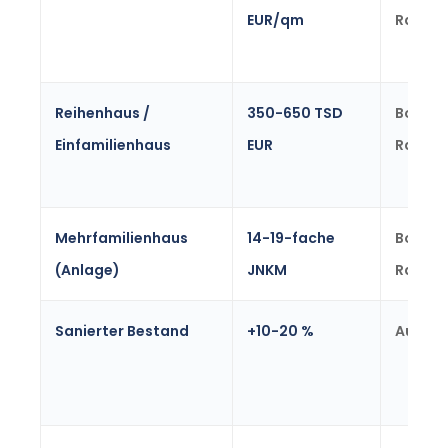
EUR/qm
Range
Reihenhaus /
350-650 TSD
Bochu
Einfamilienhaus
EUR
Range
Mehrfamilienhaus
14-19-fache
Bochu
(Anlage)
JNKM
Range
Sanierter Bestand
+10-20 %
Aufsch