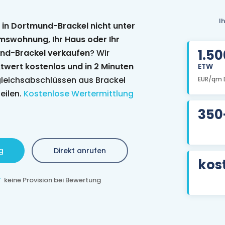
I
e in Dortmund-Brackel nicht unter
umswohnung, Ihr Haus oder Ihr
1.5
und-Brackel verkaufen
? Wir
twert kostenlos und in 2 Minuten
ETW
gleichsabschlüssen aus Brackel
EUR/qm 
eilen.
Kostenlose Wertermittlung
350
g
Direkt anrufen
kos
keine Provision bei Bewertung