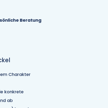
sönliche Beratung
ckel
enem Charakter
e konkrete
and ab