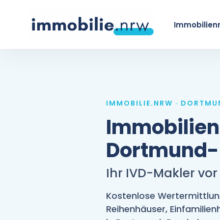
Skip
to
Immobilien
main
content
IMMOBILIE.NRW · DORTM
Immobilie
Dortmund-
Ihr IVD-Makler vor
Kostenlose Wertermittlu
Reihenhäuser, Einfamilie