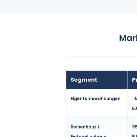
Mar
Segment
P
Eigentumswohnungen
1
E
Reihenhaus /
3
Einfamilienhaus
E