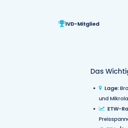
IVD-Mitglied
Das Wichti
Lage:
Bra
und Mikrol
ETW-Ra
Preisspann