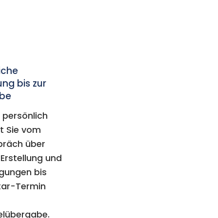
iche
ung bis zur
be
 persönlich
et Sie vom
präch über
Erstellung und
igungen bis
tar-Termin
elübergabe.