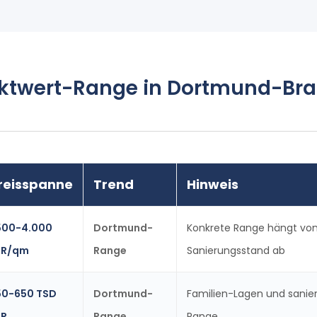
ktwert-Range in Dortmund-Bra
reisspanne
Trend
Hinweis
.500-4.000
Dortmund-
Konkrete Range hängt von 
UR/qm
Range
Sanierungsstand ab
50-650 TSD
Dortmund-
Familien-Lagen und sanier
UR
Range
Range