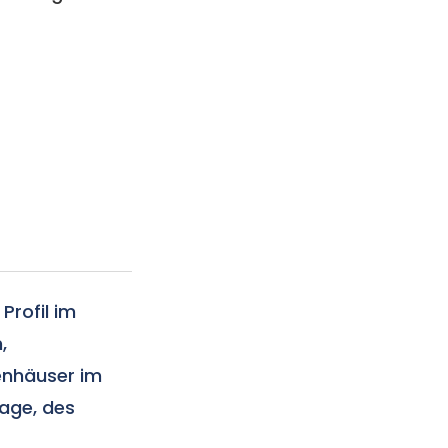
Profil im
,
enhäuser im
lage, des