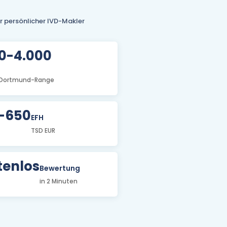
hr persönlicher IVD-Makler
00-4.000
Dortmund-Range
-650
EFH
TSD EUR
tenlos
Bewertung
in 2 Minuten