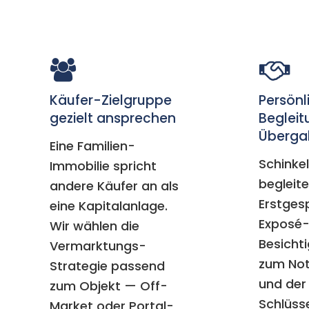
Käufer-Zielgruppe
Persönl
gezielt ansprechen
Begleit
Überga
Eine Familien-
Schinkel
Immobilie spricht
begleit
andere Käufer an als
Erstges
eine Kapitalanlage.
Exposé-
Wir wählen die
Besicht
Vermarktungs-
zum No
Strategie passend
und der
zum Objekt — Off-
Schlüss
Market oder Portal-