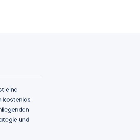
st eine
n kostenlos
mliegenden
ategie und