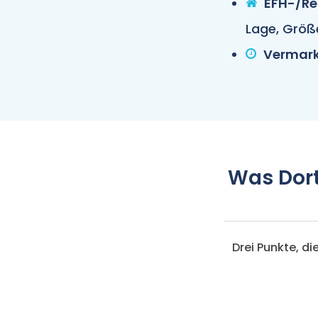
EFH-/Re
Lage, Größ
Vermark
Was Dor
Drei Punkte, d