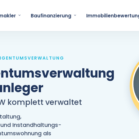
makler
Baufinanzierung
Immobilienbewertun
REIGENTUMSVERWALTUNG
entumsverwaltung
anleger
TW komplett verwaltet
taltung,
und Instandhaltungs-
gentumswohnung als