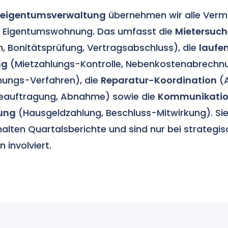
reigentumsverwaltung
übernehmen wir alle Vermi
en Eigentumswohnung. Das umfasst die
Mietersuc
, Bonitätsprüfung, Vertragsabschluss), die
laufe
ng
(Mietzahlungs-Kontrolle, Nebenkostenabrechn
hungs-Verfahren), die
Reparatur-Koordination
(
eauftragung, Abnahme) sowie die
Kommunikation
ung
(Hausgeldzahlung, Beschluss-Mitwirkung). Sie
alten Quartalsberichte und sind nur bei strategi
 involviert.