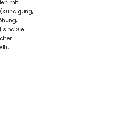
llen mit
 (Kündigung,
öhung,
 sind Sie
icher
llt.