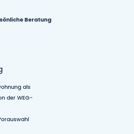
sönliche Beratung
g
wohnung als
von der WEG-
 Vorauswahl