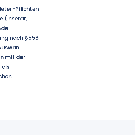
eter-Pflichten
he
(Inserat,
nde
ung nach §556
Auswahl
 mit der
 als
schen