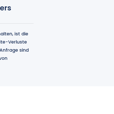
ers
lten, ist die
te-Verluste
 Anfrage sind
 von