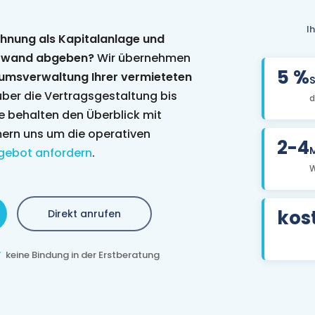
I
hnung als Kapitalanlage und
ufwand abgeben?
Wir übernehmen
5 %
umsverwaltung Ihrer vermieteten
ber die Vertragsgestaltung bis
d
e behalten den Überblick mit
ern uns um die operativen
2-4
M
gebot anfordern
.
W
kos
Direkt anrufen
keine Bindung in der Erstberatung