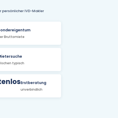
hr persönlicher IVD-Makler
Sondereigentum
er Bruttomiete
ietersuche
ochen typisch
tenlos
Erstberatung
unverbindlich