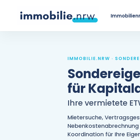
Skip
to
Immobilien
main
content
IMMOBILIE.NRW · SONDE
Sondereig
für Kapital
Ihre vermietete E
Mietersuche, Vertragsges
Nebenkostenabrechnung 
Koordination für Ihre Ei