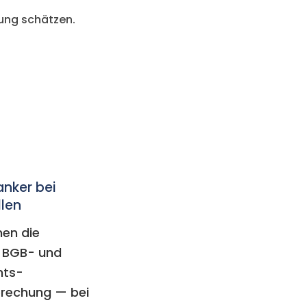
tung schätzen.
nker bei
llen
nen die
e BGB- und
hts-
rechung — bei