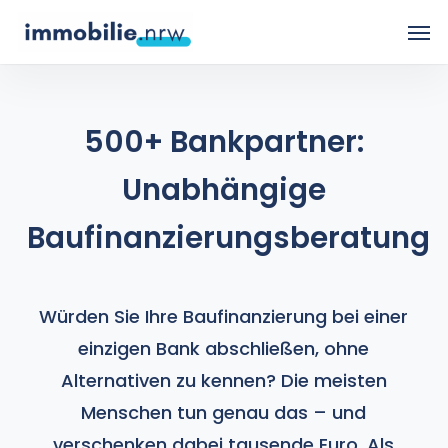
Skip
Men
to
main
content
500+ Bankpartner:
Unabhängige
Baufinanzierungsberatung
Würden Sie Ihre Baufinanzierung bei einer
einzigen Bank abschließen, ohne
Alternativen zu kennen? Die meisten
Menschen tun genau das – und
verschenken dabei tausende Euro. Als