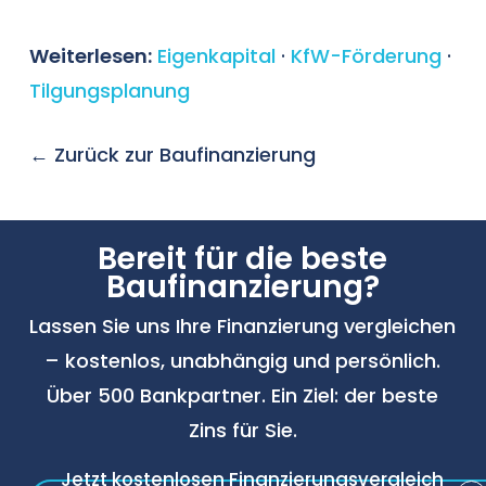
Erstgespräch bis zur
Ihnen und vereinbaren einen Termin –
NRW.BANK), die Ihre Hausbank
Darlehenszusage. Den Vergleich über
Weiterlesen:
Eigenkapital
·
KfW-Förderung
·
im Büro oder per Video-Call.
möglicherweise nicht erwähnt.
unsere 500+ Bankpartner erstellen
Tilgungsplanung
wir innerhalb von 24–48 Stunden. Die
Bearbeitungszeit bei der
← Zurück zur Baufinanzierung
ausgewählten Bank beträgt
typischerweise 1–2 Wochen.
Bereit für die beste
Baufinanzierung?
Lassen Sie uns Ihre Finanzierung vergleichen
– kostenlos, unabhängig und persönlich.
Über 500 Bankpartner. Ein Ziel: der beste
Zins für Sie.
Jetzt kostenlosen Finanzierungsvergleich