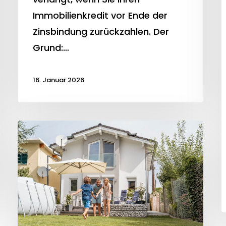
Immobilienkredit vor Ende der
Zinsbindung zurückzahlen. Der
Grund:…
16. Januar 2026
Neue
Studie:
Erstkäufer
sparen
heute
doppelt
so