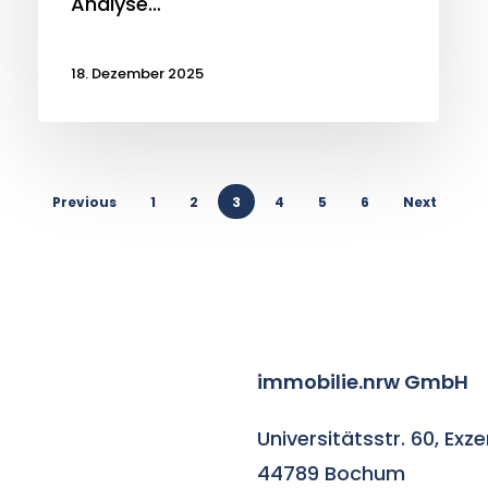
Analyse…
18. Dezember 2025
Previous
1
2
3
4
5
6
Next
immobilie.nrw GmbH
Universitätsstr. 60, Exz
44789 Bochum