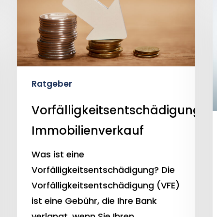
2
V
Ratgeber
j
Vorfälligkeitsentschädigung
Immobilienverkauf
Was ist eine
Vorfälligkeitsentschädigung? Die
Vorfälligkeitsentschädigung (VFE)
ist eine Gebühr, die Ihre Bank
verlangt, wenn Sie Ihren