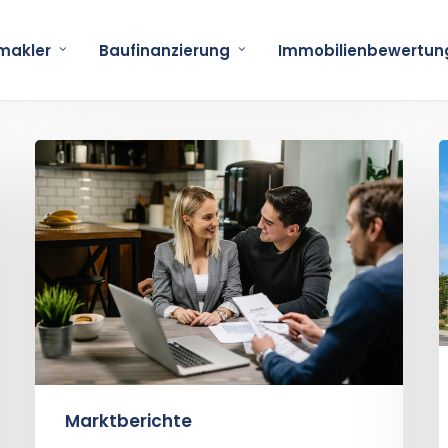
makler
Baufinanzierung
Immobilienbewertun
Immobilienmarkt
Essen
2026:
2
Preise,
E
Trends
und
Stadtteile
im
Überblick
Marktberichte