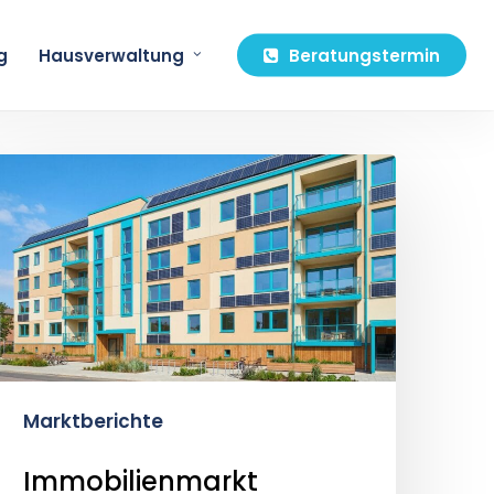
g
Hausverwaltung
Beratungstermin
Immobilienmarkt
Bochum
026:
ntwicklungen,
Trends
und
Prognosen
Marktberichte
Immobilienmarkt