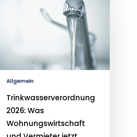
026:
Was
Wohnungswirtschaft
und
ermieter
etzt
wissen
müssen
Allgemein
Trinkwasserverordnung
2026: Was
Wohnungswirtschaft
und Vermieter jetzt