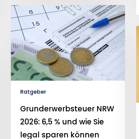
Grunderwerbsteuer
NRW
2026:
6,5
I
%
und
wie
Sie
legal
Ratgeber
sparen
Grunderwerbsteuer NRW
können
2026: 6,5 % und wie Sie
legal sparen können