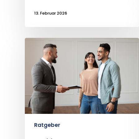
13. Februar 2026
Maklercourtage
NRW
2026:
Was
kostet
ein
Immobilienmakler
wirklich?
Ratgeber