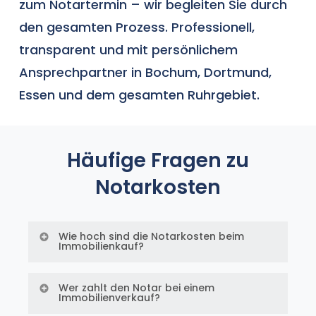
zum Notartermin – wir begleiten Sie durch
den gesamten Prozess. Professionell,
transparent und mit persönlichem
Ansprechpartner in
Bochum
,
Dortmund
,
Essen
und dem gesamten Ruhrgebiet.
Häufige Fragen zu
Notarkosten
Wie hoch sind die Notarkosten beim
Immobilienkauf?
Die Notarkosten betragen ca. 1,5 bis
Wer zahlt den Notar bei einem
Immobilienverkauf?
2 Prozent des Kaufpreises. Bei einem