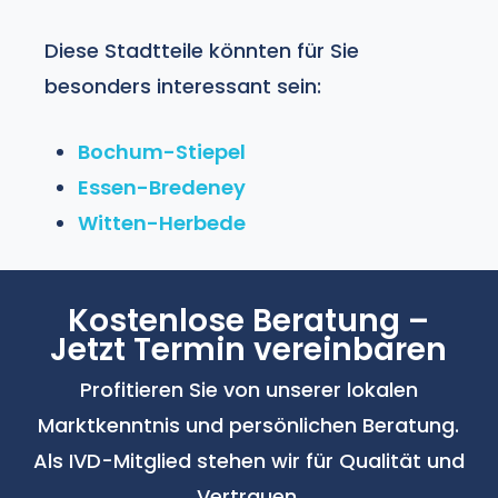
meistern Sie den Übergang in einem
Schritt – Verkauf und Neubezug
Diese Stadtteile könnten für Sie
optimal koordiniert.
besonders interessant sein:
Bochum-Stiepel
Essen-Bredeney
Witten-Herbede
Kostenlose Beratung –
Jetzt Termin vereinbaren
Profitieren Sie von unserer lokalen
Marktkenntnis und persönlichen Beratung.
Als IVD-Mitglied stehen wir für Qualität und
Vertrauen.