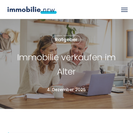
Skip
Men
to
main
content
Ratgeber
Immobilie verkaufen im
Alter
4. Dezember 2025