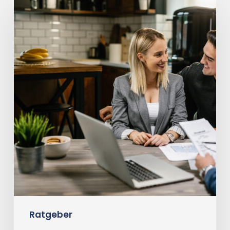
diskret
verkaufen
(Off-
Market)
Ratgeber